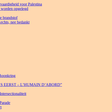
tvaardigheid voor Palestina
et worden opgelegd
e brandstof
echts, nee bedankt
 Boonkring
 MENS EERST – L’HUMAIN D’ABORD”
tersectionaliteit
 Parade
t