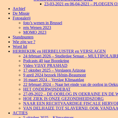
23-03-2021 en 06-04-2021 – PLOEGE
Archief
De Missie
Fotogalerij
foto’s wenen in Brussel
reis Wenen 2023
MOMO 2023
Standpunten
Wie zijn we ?
Word lid
HERBEKIJK en HERBELUISTER en VERSLAGEN
24 februari 2026 – Studiedag Senaat – MULTIPO
Podcasts 40 jaar Boonkring
Video VIJAY PRASHAD
17 oktober 2025 – Verslagen Arizona
9 april 2024 bezoek Hénin-Beaumont
16 maart 2024 – Verslag Klimaatdag
22 februari 2024 – Naar het einde van de oorlog in Oekr
HET ONDERWIJSDEBAT
27-09-2022 – DE OORLOG IN OEKRAINE EN D
HOE ZIEK IS ONZE GEZONDHEIDSZORG
NAAR EEN RECHTVAARDIGE FISCALE HERVO
VAN DELHAIZE TOT SLAVERNIJ. OOK VANDA
ACTIES
5 oktober 2025 – Klimaatmars