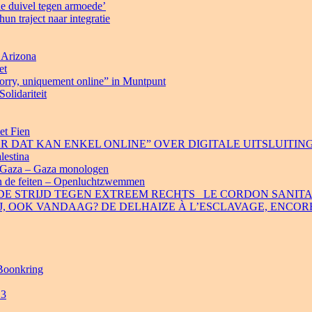
e duivel tegen armoede’
n traject naar integratie
 Arizona
et
Sorry, uniquement online” in Muntpunt
olidariteit
et Fien
 MAAR DAT KAN ENKEL ONLINE” OVER DIGITALE UITSLUITIN
lestina
r Gaza – Gaza monologen
en de feiten – Openluchtzwemmen
DE STRIJD TEGEN EXTREEM RECHTS _LE CORDON SANITA
J, OOK VANDAAG? DE DELHAIZE À L’ESCLAVAGE, ENCOR
 Boonkring
 3