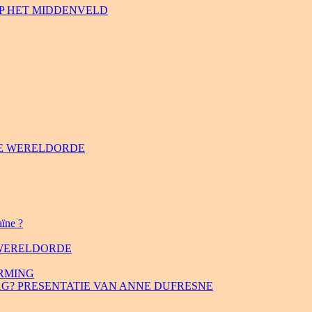
N OP HET MIDDENVELD
LAIRE WERELDORDE
aïne ?
E WERELDORDE
RMING
AG? PRESENTATIE VAN ANNE DUFRESNE