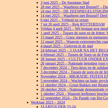
3 juni 2025 – De Spontane Stad
28 mei 2025 – Waarheen met Brussel? – De
24 mei 2025 – DE ZEESPIEGELSTIJG
14 mei 2025 – Waarheen met Brussel? Deel 
6 mei 2025 – Vrijheid en verzet
7 tot 20 april 2025 – Reis ROTTERDAM
Vrijdag 4 april 2025 – Wij bestaan nog steed
1 april 2025 – Tussen de soep en de feiten: 
15 maart 2025 – Gaza: mensen en mensenrec
12 maart 2025 – Waarom extreemrechts van
4 maart 2025 – Geloven in de stad
24 februari 2025 – 3 JAAR NA HET
4 februari 2025 – Tussen de Soep en de Feite
28 Januari 2025 – CULTUUR ONDE
26 januari 2025 – Nationale betoging voor v
7 december 2024 – Tiers-lieux en de solidai
3 december 2024 – Tussen de soep en de fe
November 2024 – MIGRATIE: FEITEN 
5 november 2024 – Wachten op hulp: psychol
21 oktober 2024 – Gruut Bakkes met Béatr
20 oktober 2024 – Nationale demonstratie vo
1 oktober 2024 – Waarom leefloners besche
22 september 2024 – De Parade van Het Gro
Werkjaar 2023 – 2024
JAARFOLDER 23-24