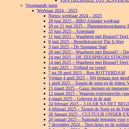
VAN DELHAIZE TOT SLAVERNI
Voorgaande jaren
Werkjaar 2024 – 2025
Nieuw werkjaar 2024 – 2025
28 juni 2025 – BBQ Afsluiter werkjaar
20 en 21 juni 2025 – Planningstweedaagse
25 juni 2025 – Arpentage
11 juni 2025 – Waarheen met Brussel? Deel
8 juni 2025 – Benefietconcert The S-Way
3 juni 2025 – De Spontane Stad
28 mei 2025 – Waarheen met Brussel? – De
24 mei 2025 – DE ZEESPIEGELSTIJG
14 mei 2025 – Waarheen met Brussel? Deel 
6 mei 2025 – Vrijheid en verzet
7 tot 20 april 2025 – Reis ROTTERDAM
Vrijdag 4 april 2025 – Wij bestaan nog steed
1 april 2025 – Tussen de soep en de feiten: 
15 maart 2025 – Gaza: mensen en mensenrec
12 maart 2025 – Waarom extreemrechts van
4 maart 2025 – Geloven in de stad
24 februari 2025 – 3 JAAR NA HET
4 februari 2025 – Tussen de Soep en de Feite
28 Januari 2025 – CULTUUR ONDE
26 januari 2025 – Nationale betoging voor v
7 december 2024 – Tiers-lieux en de solidai