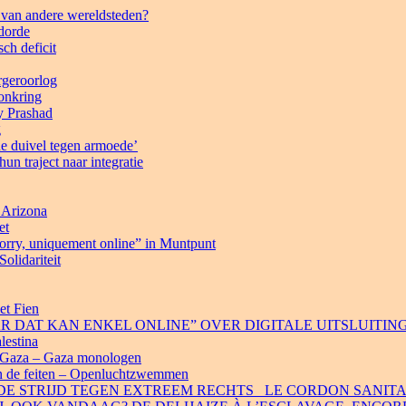
 van andere wereldsteden?
ldorde
ch deficit
rgeroorlog
onkring
y Prashad
g
e duivel tegen armoede’
n traject naar integratie
 Arizona
et
Sorry, uniquement online” in Muntpunt
olidariteit
et Fien
 MAAR DAT KAN ENKEL ONLINE” OVER DIGITALE UITSLUITIN
lestina
r Gaza – Gaza monologen
en de feiten – Openluchtzwemmen
DE STRIJD TEGEN EXTREEM RECHTS _LE CORDON SANITA