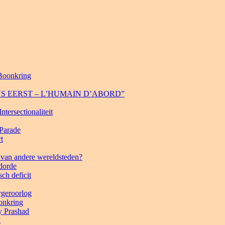
 Boonkring
 MENS EERST – L’HUMAIN D’ABORD”
tersectionaliteit
 Parade
t
 van andere wereldsteden?
ldorde
ch deficit
rgeroorlog
onkring
y Prashad
g