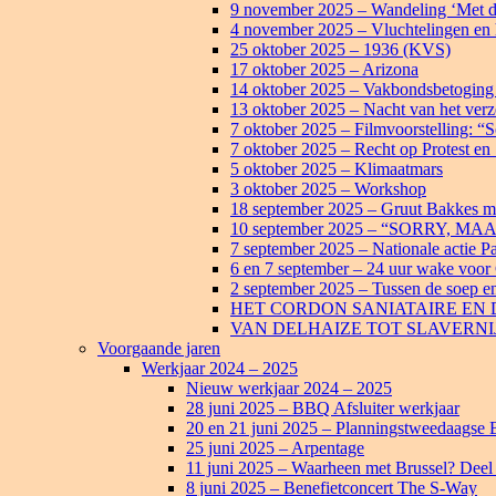
9 november 2025 – Wandeling ‘Met d
4 november 2025 – Vluchtelingen en hu
25 oktober 2025 – 1936 (KVS)
17 oktober 2025 – Arizona
14 oktober 2025 – Vakbondsbetoging
13 oktober 2025 – Nacht van het verz
7 oktober 2025 – Filmvoorstelling: “
7 oktober 2025 – Recht op Protest en S
5 oktober 2025 – Klimaatmars
3 oktober 2025 – Workshop
18 september 2025 – Gruut Bakkes m
10 september 2025 – “SORRY,
7 september 2025 – Nationale actie Pa
6 en 7 september – 24 uur wake voo
2 september 2025 – Tussen de soep 
HET CORDON SANIATAIRE EN 
VAN DELHAIZE TOT SLAVERNI
Voorgaande jaren
Werkjaar 2024 – 2025
Nieuw werkjaar 2024 – 2025
28 juni 2025 – BBQ Afsluiter werkjaar
20 en 21 juni 2025 – Planningstweedaagse
25 juni 2025 – Arpentage
11 juni 2025 – Waarheen met Brussel? Deel
8 juni 2025 – Benefietconcert The S-Way