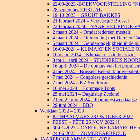
22-09-2023 -BOEKVOORSTELLING “Niet a
28 september 2023 GAL
19-10-2023 – GRUUT BAKKES
21 februari 2024 – Verzetscafé Brussel
22 februari 2024 – NAAR HET EINDE
2 maart 2024 – Omdat iedereen meetelt!
4 maart 2024 – Ontmoeting met Damien Ca
5 maart 2024 – Genderongelijkheid in de pu
16-03-2024 – KLIMAAT EN SOCIALE 
16 maart 2024 – Klimaatcrisis in het vizier
8 tot 11 april 2024 – STUDIEREIS NO
16 april 2024 – De opmars van het populis
4 mei 2024 – Brussels Beleid: biodiversiteit
7 mei 2024 – Congolese geschiedenis
7 mei 2024 – KZ Syndroom
16 mei 2024 – Hommage Toots
25 mei 2024 – Daguistap Zeeland
21 en 22 juni 2024 – Planningstweedaagse
29 juni 2024 – BBQ
Werkjaar 2022 – 2023
KLIMAATMARS 23 OKTOBER 2022
FEEST – FÊTE 26 NOV 2022 !!!
30-01-2023 – CAROLINE LAMARCHE: uit
24-06-2023 – ZOMERBARBECUE
JAARPROGRAMMA 2021 -2022