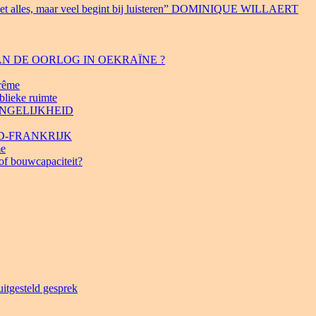
lles, maar veel begint bij luisteren” DOMINIQUE WILLAERT
 VAN DE OORLOG IN OEKRAÏNE ?
rême
blieke ruimte
ONGELIJKHEID
ORD-FRANKRIJK
me
 of bouwcapaciteit?
gesteld gesprek