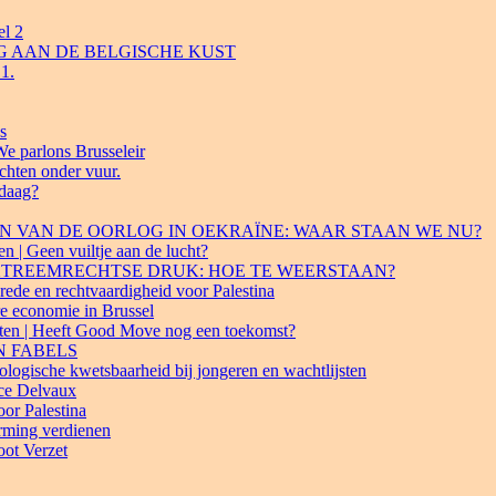
el 2
ING AAN DE BELGISCHE KUST
1.
s
We parlons Brusseleir
hten onder vuur.
daag?
 BEGIN VAN DE OORLOG IN OEKRAÏNE: WAAR STAAN WE NU?
n | Geen vuiltje aan de lucht?
R EXTREEMRECHTSE DRUK: HOE TE WEERSTAAN?
rede en rechtvaardigheid voor Palestina
re economie in Brussel
iten | Heeft Good Move nog een toekomst?
EN FABELS
ogische kwetsbaarheid bij jongeren en wachtlijsten
ice Delvaux
or Palestina
rming verdienen
ot Verzet