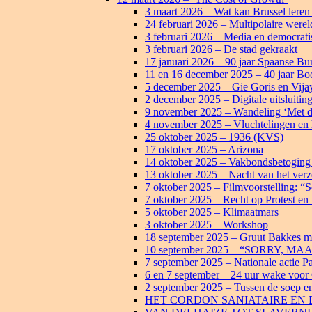
3 maart 2026 – Wat kan Brussel leren
24 februari 2026 – Multipolaire were
3 februari 2026 – Media en democratis
3 februari 2026 – De stad gekraakt
17 januari 2026 – 90 jaar Spaanse Bu
11 en 16 december 2025 – 40 jaar Bo
5 december 2025 – Gie Goris en Vija
2 december 2025 – Digitale uitsluitin
9 november 2025 – Wandeling ‘Met d
4 november 2025 – Vluchtelingen en hu
25 oktober 2025 – 1936 (KVS)
17 oktober 2025 – Arizona
14 oktober 2025 – Vakbondsbetoging
13 oktober 2025 – Nacht van het verz
7 oktober 2025 – Filmvoorstelling: “
7 oktober 2025 – Recht op Protest en S
5 oktober 2025 – Klimaatmars
3 oktober 2025 – Workshop
18 september 2025 – Gruut Bakkes m
10 september 2025 – “SORRY,
7 september 2025 – Nationale actie Pa
6 en 7 september – 24 uur wake voo
2 september 2025 – Tussen de soep 
HET CORDON SANIATAIRE EN 