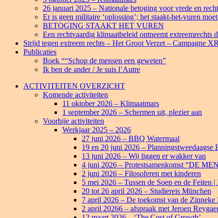
26 januari 2025 – Nationale betoging voor vrede en rech
Er is geen militaire ‘oplossing’; het staakt-het-vuren mo
BETOGING STAAKT HET VUREN
Een rechtvaardig klimaatbeleid ontneemt extreemrechts d
Strijd tegen extreem rechts – Het Groot Verzet – Campagne XR
Publicaties
Boek ““Schop de mensen een geweten”
Ik ben de ander / Je suis l’Autre
ACTIVITEITEN OVERZICHT
Komende activiteiten
11 oktober 2026 – Klimaatmars
1 september 2026 – Schermen uit, plezier aan
Voorbije activiteiten
Werkjaar 2025 – 2026
27 juni 2026 – BBQ Watermaal
19 en 20 juni 2026 – Planningstweedaagse
13 juni 2026 – Wij liggen er wakker van
4 juni 2026 – Protestsamenkomst “DE
2 juni 2026 – Filosoferen met kinderen
5 mei 2026 – Tussen de Soep en de Feiten | In
20 tot 26 april 2026 – Studiereis München
7 april 2026 – De toekomst van de Zinneke
2 april 20266 – afspraak met Jeroen Reygaer
12 maart 2026 – ‘The Cost of Growth’