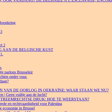
J, OOK VANDAAG? DE DELHAIZE À L’ESCLAVAGE, ENCOR
 Boonkring
 3
el 2
ING AAN DE BELGISCHE KUST
1.
s
We parlons Brusseleir
hten onder vuur.
daag?
 BEGIN VAN DE OORLOG IN OEKRAÏNE: WAAR STAAN WE NU?
n | Geen vuiltje aan de lucht?
R EXTREEMRECHTSE DRUK: HOE TE WEERSTAAN?
rede en rechtvaardigheid voor Palestina
re economie in Brussel