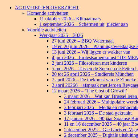
Ga
ACTIVITEITEN OVERZICHT
naar
Komende activiteiten
de
11 oktober 2026 – Klimaatmars
inhoud
1 september 2026 – Schermen uit, plezier aan
Voorbije activiteiten
Werkjaar 2025 – 2026
27 juni 2026 – BBQ Watermaal
19 en 20 juni 2026 – Planningstweedaagse
13 juni 2026 – Wij liggen er wakker van
4 juni 2026 – Protestsamenkomst “DE
2 juni 2026 – Filosoferen met kinderen
5 mei 2026 – Tussen de Soep en de Feiten | In
20 tot 26 april 2026 – Studiereis München
7 april 2026 – De toekomst van de Zinneke
2 april 20266 – afspraak met Jeroen Reygaer
12 maart 2026 – ‘The Cost of Growth’
3 maart 2026 – Wat kan Brussel leren
24 februari 2026 – Multipolaire were
3 februari 2026 – Media en democratis
3 februari 2026 – De stad gekraakt
17 januari 2026 – 90 jaar Spaanse Bu
11 en 16 december 2025 – 40 jaar Bo
5 december 2025 – Gie Goris en Vija
2 december 2025 – Digitale uitsluitin