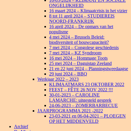
16-03-2024 – KLIMAAT EN SOCIALE
ONGELIJKHEID
16 maart 2024 – Klimaatcrisis in het vizier
8 tot 11 april 2024 – STUDIEREIS
NOORD-FRANKRIJK
16 april 2024 – De opmars van het
populisme
4 mei 2024 – Brussels Beleid:
biodiversiteit of bouwcapaciteit?
7 mei 2024 – Congolese geschiedenis
7 mei 2024 – KZ Syndroom
16 mei 2024 – Hommage Toots
25 mei 2024 – Daguistap Zeeland
21 en 22 juni 2024 – Planningstweedaagse
29 juni 2024 – BBQ
Werkjaar 2022 – 2023
KLIMAATMARS 23 OKTOBER 2022
FEEST – FÊTE 26 NOV 2022 !!!
30-01-2023 – CAROLINE
LAMARCHE: uitgesteld gesprek
24-06-2023 – ZOMERBARBECUE
JAARPROGRAMMA 2021 -2022
23-03-2021 en 06-04-2021 – PLOEGEN
OP HET MIDDENVELD
Archief