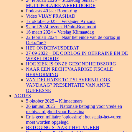
24 februari 2026 – Studiedag Senaat –
MULTIPOLAIRE WERELDORDE
Podcasts 40 jaar Boonkring
Video VIJAY PRASHAD
17 oktober 2025 – Verslagen Arizona
9 april 2024 bezoek Hénin-Beaumont
16 maart 2024 – Verslag Klimaatdag
22 februari 2024 – Naar het einde van de oorlog in
Oekraïne ?
HET ONDERWIJSDEBAT
27-09-2022 – DE OORLOG IN OEKRAINE EN DE
WERELDORDE
HOE ZIEK IS ONZE GEZONDHEIDSZORG
NAAR EEN RECHTVAARDIGE FISCALE
HERVORMING
VAN DELHAIZE TOT SLAVERNIJ. OOK
VANDAAG? PRESENTATIE VAN ANNE
DUFRESNE
ACTIES
5 oktober 2025 – Klimaatmars
26 januari 2025 – Nationale betoging voor vrede en
rechtvaardigheid voor Palestina
Er is geen militaire ‘oplossing’; het staakt-het-vuren
moet worden opgelegd
BETOGING STAAKT HET VUREN