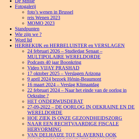
De Missie
Fotogalerij
foto’s wenen in Brussel
reis Wenen 2023
MOMO 2023
Standpunten
Wie zijn we ?
Word lid
HERBEKIJK en HERBELUISTER en VERSLAGEN
24 februari 2026 – Studiedag Senaat –
MULTIPOLAIRE WERELDORDE
Podcasts 40 jaar Boonkring
Video VIJAY PRASHAD
17 oktober 2025 – Verslagen Arizona
9 april 2024 bezoek Hénin-Beaumont
16 maart 2024 – Verslag Klimaatdag
22 februari 2024 – Naar het einde van de oorlog in
Oekraïne ?
HET ONDERWIJSDEBAT
27-09-2022 – DE OORLOG IN OEKRAINE EN DE
WERELDORDE
HOE ZIEK IS ONZE GEZONDHEIDSZORG
NAAR EEN RECHTVAARDIGE FISCALE
HERVORMING
VAN DELHAIZE TOT SLAVERNIJ. OOK