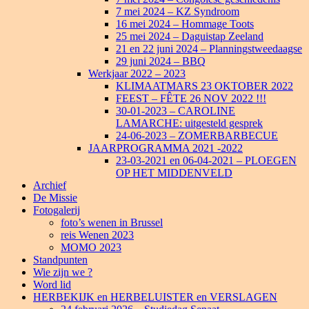
7 mei 2024 – KZ Syndroom
16 mei 2024 – Hommage Toots
25 mei 2024 – Daguistap Zeeland
21 en 22 juni 2024 – Planningstweedaagse
29 juni 2024 – BBQ
Werkjaar 2022 – 2023
KLIMAATMARS 23 OKTOBER 2022
FEEST – FÊTE 26 NOV 2022 !!!
30-01-2023 – CAROLINE
LAMARCHE: uitgesteld gesprek
24-06-2023 – ZOMERBARBECUE
JAARPROGRAMMA 2021 -2022
23-03-2021 en 06-04-2021 – PLOEGEN
OP HET MIDDENVELD
Archief
De Missie
Fotogalerij
foto’s wenen in Brussel
reis Wenen 2023
MOMO 2023
Standpunten
Wie zijn we ?
Word lid
HERBEKIJK en HERBELUISTER en VERSLAGEN