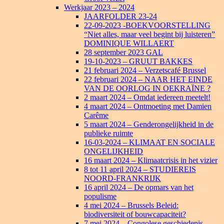
Werkjaar 2023 – 2024
JAARFOLDER 23-24
22-09-2023 -BOEKVOORSTELLING
“Niet alles, maar veel begint bij luisteren”
DOMINIQUE WILLAERT
28 september 2023 GAL
19-10-2023 – GRUUT BAKKES
21 februari 2024 – Verzetscafé Brussel
22 februari 2024 – NAAR HET EINDE
VAN DE OORLOG IN OEKRAÏNE ?
2 maart 2024 – Omdat iedereen meetelt!
4 maart 2024 – Ontmoeting met Damien
Carême
5 maart 2024 – Genderongelijkheid in de
publieke ruimte
16-03-2024 – KLIMAAT EN SOCIALE
ONGELIJKHEID
16 maart 2024 – Klimaatcrisis in het vizier
8 tot 11 april 2024 – STUDIEREIS
NOORD-FRANKRIJK
16 april 2024 – De opmars van het
populisme
4 mei 2024 – Brussels Beleid:
biodiversiteit of bouwcapaciteit?
7 mei 2024 – Congolese geschiedenis