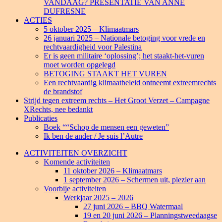
VANDAAG? PRESENTATIE VAN ANNE
DUFRESNE
ACTIES
5 oktober 2025 – Klimaatmars
26 januari 2025 – Nationale betoging voor vrede en
rechtvaardigheid voor Palestina
Er is geen militaire ‘oplossing’; het staakt-het-vuren
moet worden opgelegd
BETOGING STAAKT HET VUREN
Een rechtvaardig klimaatbeleid ontneemt extreemrechts
de brandstof
Strijd tegen extreem rechts – Het Groot Verzet – Campagne
XRechts, nee bedankt
Publicaties
Boek ““Schop de mensen een geweten”
Ik ben de ander / Je suis l’Autre
ACTIVITEITEN OVERZICHT
Komende activiteiten
11 oktober 2026 – Klimaatmars
1 september 2026 – Schermen uit, plezier aan
Voorbije activiteiten
Werkjaar 2025 – 2026
27 juni 2026 – BBQ Watermaal
19 en 20 juni 2026 – Planningstweedaagse