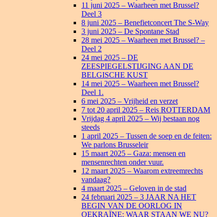
11 juni 2025 – Waarheen met Brussel?
Deel 3
8 juni 2025 – Benefietconcert The S-Way
3 juni 2025 – De Spontane Stad
28 mei 2025 – Waarheen met Brussel? –
Deel 2
24 mei 2025 – DE
ZEESPIEGELSTIJGING AAN DE
BELGISCHE KUST
14 mei 2025 – Waarheen met Brussel?
Deel 1.
6 mei 2025 – Vrijheid en verzet
7 tot 20 april 2025 – Reis ROTTERDAM
Vrijdag 4 april 2025 – Wij bestaan nog
steeds
1 april 2025 – Tussen de soep en de feiten:
We parlons Brusseleir
15 maart 2025 – Gaza: mensen en
mensenrechten onder vuur.
12 maart 2025 – Waarom extreemrechts
vandaag?
4 maart 2025 – Geloven in de stad
24 februari 2025 – 3 JAAR NA HET
BEGIN VAN DE OORLOG IN
OEKRAÏNE: WAAR STAAN WE NU?