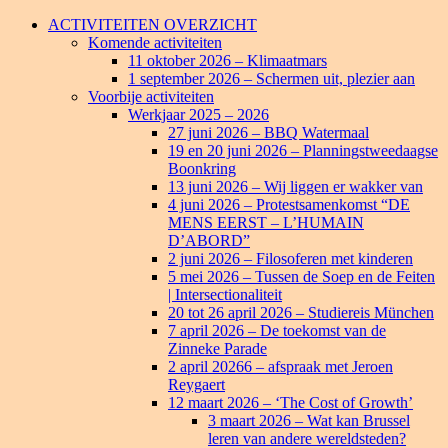
Ga
ACTIVITEITEN OVERZICHT
naar
Komende activiteiten
de
11 oktober 2026 – Klimaatmars
inhoud
1 september 2026 – Schermen uit, plezier aan
Voorbije activiteiten
Werkjaar 2025 – 2026
27 juni 2026 – BBQ Watermaal
19 en 20 juni 2026 – Planningstweedaagse
Boonkring
13 juni 2026 – Wij liggen er wakker van
4 juni 2026 – Protestsamenkomst “DE
MENS EERST – L’HUMAIN
D’ABORD”
2 juni 2026 – Filosoferen met kinderen
5 mei 2026 – Tussen de Soep en de Feiten
| Intersectionaliteit
20 tot 26 april 2026 – Studiereis München
7 april 2026 – De toekomst van de
Zinneke Parade
2 april 20266 – afspraak met Jeroen
Reygaert
12 maart 2026 – ‘The Cost of Growth’
3 maart 2026 – Wat kan Brussel
leren van andere wereldsteden?